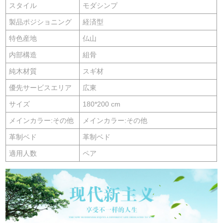
スタイル
モダシンプ
製品ポジショニング
経済型
特色産地
仏山
内部構造
組骨
純木材質
スギ材
優先サービスエリア
広東
サイズ
180*200 cm
メインカラー:その他
メインカラー:その他
革制ベド
革制ベド
適用人数
ペア