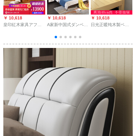
￥ 10,618
￥ 10,618
￥ 10,618
￥
皇印紅木家具アフリ
A家新中国式ダンベル
日光正暖纯木製ベド
カ梨(学名ハリネズミ
纯木枠収纳纳纳纳纳
1.8 m松木ダンベル
紫檀)純木ベドモダン
纳纳纳纳纳纳纳纳纳
1.5 m経済型モダシン
中華風寝室家具大婚
纳纳め1.5メトル1.8
プ简易1.2シングベル
1.8 mダンベル2702
メトル1.8メトル1.8
40高引き出す1500
ベド+ベドラビネット
メトルビル家具春暁
mm*2000 mmフレム
1
シリーズベド+ベド
构造
+
+ベド+ベド头箱*2フ
レムキーケース*2