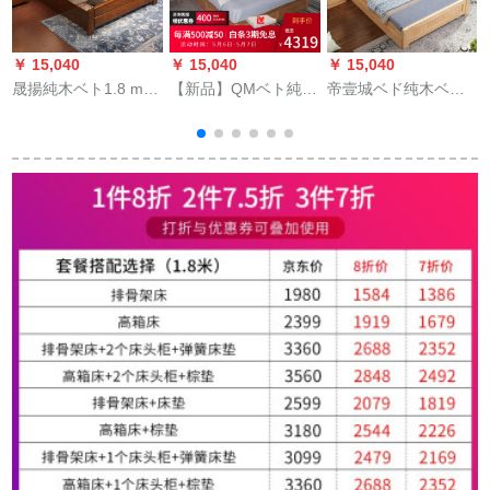
￥ 15,040
￥ 15,040
￥ 15,040
￥
晟揚純木ベト1.8 m大
【新品】QMベト純木
帝壹城ベド纯木ベド
ベト中華風寝室家具
ベケト入力オーダ洋
1.2メテルテルテル松
風寝室家具1.8 m收納
木モダダリング寝室
ベド原木色ベド+ベド
家具1.5メトル1.8メ
小
箱*2 1800 mm*2000
トルビル原木ベド
mm
1.0*2メトルトルトル
トル
1
他