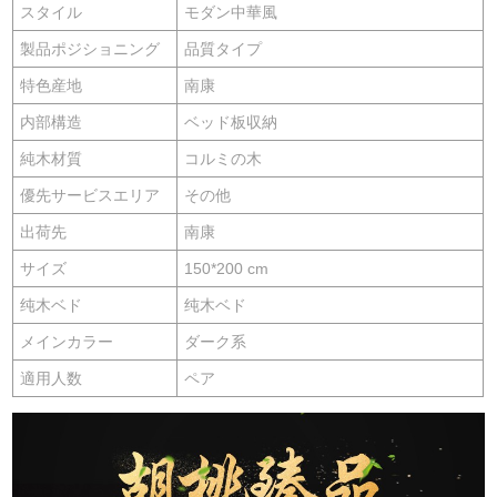
スタイル
モダン中華風
製品ポジショニング
品質タイプ
特色産地
南康
内部構造
ベッド板収納
純木材質
コルミの木
優先サービスエリア
その他
出荷先
南康
サイズ
150*200 cm
纯木ベド
纯木ベド
メインカラー
ダーク系
適用人数
ペア