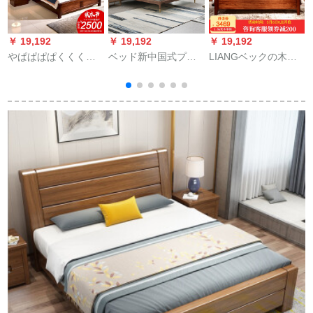
￥ 19,192
￥ 19,192
￥ 19,192
￥
やぱぱぱぱくくくく
ベッド新中国式プリ
LIANGベックの木纯
M
くくくりの木ベドは
ーツ沢純木北欧風ダ
木ベケジット中华风
1
中华风纯木ベケジッ
ンベル銅木足モダシ
ベドベルの寝室家具
トの木纯木ダンベル
ンプ1.8 Mベド1.5 m
がカーストである。
寝室大ベト1.8メトル
ベトウード寝室家具
収纳纳纳纳纳纳纳纳
収纳ベド普通ベド
ダンベル1500
纳纳纳本シゲルベド
1500*2000
mm*2000 mm
【20000 mm割引に
1
参加します】