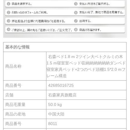
基本的な情報
右森ベド1.8 m 2ツイン大ベトクルミの木
1.5 m寝室室ベッド収納納納納納納ダンベド
商品名称
寝室家具ベッド+2つのベド頭棚1.5*2.0 mフ
レーム構造
商品番号
42685016725
店舗
右森家具旗艦店
商品毛重量
50.0 kg
商品の産地
中国大陸
商品番号
8011