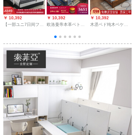
￥ 10,392
￥ 10,392
￥ 10,392
￥
【一部ユニ7日间フル
欧洛曼帝本革ベト洋
木丞ベド纯木ベケジ
セト】左右本革ダン
风ベル1.8メトル収納
ット1.8 mダンベル
ジョン1.5 m 1.8 mプ
納納納本ダンベル高
1.5 mモダシンプレル
ロセ1.5 m大ベトブラ
级寝室純木家具ブラ
新中国式オーク纯木
ベル家具DR 052深蓝
ザーベド【フレイ
寝室ダンベル引出し
単ベト
ム】+1.8 Mベト
収纳大ベド寝室家具
胡桃色シゲル1500 x
1900（フレベルドー
1
ル）