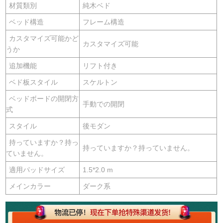
材質類別
純木ベド
ベッド構造
フレーム構造
カスタマイズ可能かど
カスタマイズ可能
うか
追加機能
リフト付き
ベド板スタイル
スケルトン
ベッドボードの開閉方
手動での開閉
式
スタイル
後モダン
持っていますか？持っ
持っていますか？持っていません。
ていません。
適用パッドサイズ
1.5*2.0 m
メインカラー
ダーク系