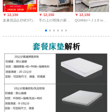
￥ 12,150
￥ 12,150
￥ 12,150
￥
楽巢优品(LENEST)ベ
手の上の明珠の家と
QUANUベト1.8 mダ
ッド纯木ベトド北欧
韩国式田园ベトの寝
ンベル寝室セント家
风日本式1.5メトル
室室のダンブベルの2
具QUANUホームベ
收
1.8メトル1.8メトル
人の大好きなベド1.8
ト・ベト店同款
1.8メトル1.8メトル
メトルのES A 18-A
66803ベト+ベトド
1.8メトル收纳ベクタ
158
1
胡桃色ベト+ベトト
+ベトド+ベトド+ベト
ド+ベトド+ベトド+ベ
トド+ベトド+ベトド
+ベトド