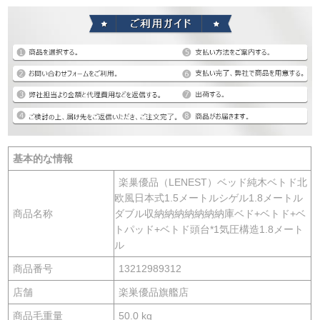
基本的な情報
楽巢優品（LENEST）ベッド純木ベトド北
欧風日本式1.5メートルシゲル1.8メートル
商品名称
ダブル収納納納納納納納庫ベド+ベトド+ベ
トパッド+ベトド頭台*1気圧構造1.8メート
ル
商品番号
13212989312
店舗
楽巣優品旗艦店
商品毛重量
50.0 kg