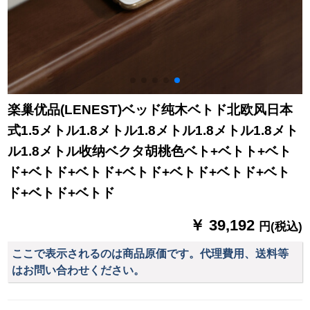
楽巢优品(LENEST)ベッド纯木ベトド北欧风日本
式1.5メトル1.8メトル1.8メトル1.8メトル1.8メト
ル1.8メトル收纳ベクタ胡桃色ベト+ベトト+ベト
ド+ベトド+ベトド+ベトド+ベトド+ベトド+ベト
ド+ベトド+ベトド
￥ 39,192
円(税込)
ここで表示されるのは商品原価です。代理費用、送料等
はお問い合わせください。