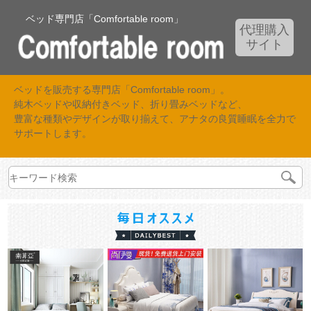
ベッド専門店「Comfortable room」
代理購入
サイト
ベッドを販売する専門店「Comfortable room」。
純木ベッドや収納付きベッド、折り畳みベッドなど、
豊富な種類やデザインが取り揃えて、アナタの良質睡眠を全力で
サポートします。