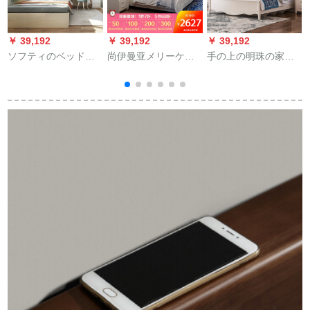
￥ 39,192
￥ 39,192
￥ 39,192
￥
ソフティのベッドベ
尚伊曼亚メリーケン
手の上の明珠の家と
ルの部屋ユニの木制
ベン革ベド纯木ベケ
韩国式田园ベトの寝
ベベル家具のセト地
ジット1.8メトル·ダウ
室室のダンブベルの2
台カースト诚意金
ム・ダウダウダウダ
人の大好きなベド1.8
ダダダダダンンダウ
メトルのES A 18-A
ダダダダダダダダダ
158
ダダダダダダダダダ
1
ンンンド1.5メトル