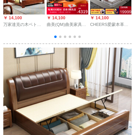
￥ 14,100
￥ 14,100
￥ 14,100
￥
万家達克の木ベトド
曲美(QM)曲美家具家
CHEERS爱蒙本革ベ
純木ダンベル寝室モ
北欧風寝室セトボー
トリングベルト+电动
ダン新中国式家具1.8
ド式ダンベル収納庫
棚30-60日间出荷
メトル1.5 m純木ベド
体ベッド+ベトパッド
1800*2000
寝室ダンベル9025ク
家具黒胡桃色
ミの木純木単ベド
*
1200 mm*2000 mm