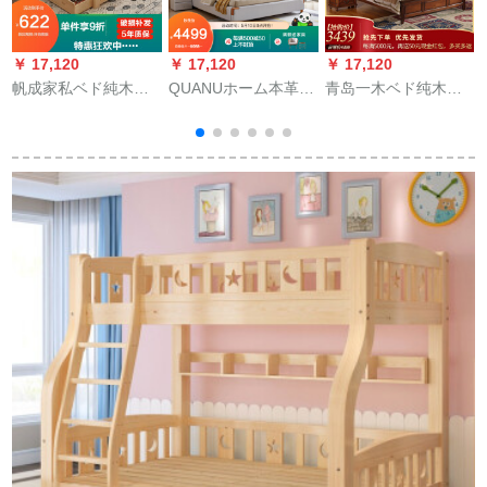
￥ 17,120
￥ 17,120
￥ 17,120
￥
帆成家私ベド純木ベ
QUANUホーム本革ベ
青岛一木ベド纯木ベ
ド1.2 m 1.5 mシング
ッド寝室ベッド
ケ村ペア纯木ベト1.5
ベド1.8 mモダシンプ
10532革製ベッド+ベ
メトル1.8メトルのナ
上
寝室ダンベル免漆無
ッキー*2 1800*2000
ム木シプロ洋风スタ
引金1.5 m*2 m
ジオ棚棚棚棚棚棚体
ベド収纳寝室家具CM
01ダンベル构造1800
mm*2000 mm