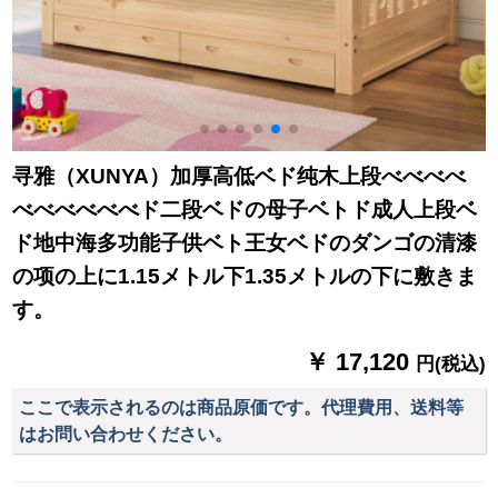
寻雅（XUNYA）加厚高低ベド纯木上段べべべべ
べべべべべべド二段ベドの母子ベトド成人上段ベ
ド地中海多功能子供ベト王女ベドのダンゴの清漆
の项の上に1.15メトル下1.35メトルの下に敷きま
す。
￥ 17,120
円(税込)
ここで表示されるのは商品原価です。代理費用、送料等
はお問い合わせください。