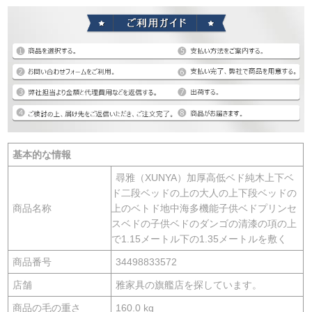
基本的な情報
尋雅（XUNYA）加厚高低ベド純木上下ベ
ド二段ベッドの上の大人の上下段ベッドの
商品名称
上のベトド地中海多機能子供ベドプリンセ
スベドの子供ベドのダンゴの清漆の項の上
で1.15メートル下の1.35メートルを敷く
商品番号
34498833572
店舗
雅家具の旗艦店を探しています。
商品の毛の重さ
160.0 kg