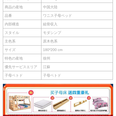
商品の産地
中国大陸
品番
ワニス子母ベッド
内部構造
組骨収入
スタイル
モダシンプ
主色系
原木色系
サイズ
180*200 cm
特色の産地
徐州
優先サービスエリア
江蘇
子母ベトド
子母ベトド