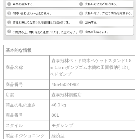
基本的な情報
森泰冠林ベトド純木ベケットスタンド1.8
商品名称
m 1.5 mダンプゴム木簡欧田園収纳引出し
ベドダンプ
商品番号
45545024982
店舗
森泰冠林旗艦店
商品の毛の重さ
46.0 kg
商品番号
801
スタイル
モダシンプ
製品ポジショニング
経済型