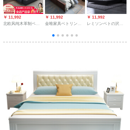
￥ 11,992
￥ 11,992
￥ 11,992
￥
北欧风纯木革制ベド
金唯家具ベトリング
レミソンベトの沢本
1.8 m 2 m 2.2 m大ベ
纯木ベト1.8メテルテ
革ベド寮1.8メトル高
ド收纳纳纳纳纳纳纳
ルテルテルテルテル
级柔らかベクレット
纳纳纳纳纳纳纳库ベ
テルの寮ダンベルを
环境保护シスト*1500
ククククダーダーダ
受けられる。ナップ
ー小戸型本革ベド寝
の足付き沢纯木ベト
室室家具ダンベル本
1.5メトル标准ベド
革ベド+ラテド
1800 mm*2000 mm