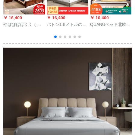
￥ 16,400
￥ 16,400
￥ 16,400
￥
やぱぱぱぱくくくく
バトン1.8メトルの板
QUANUベッド北欧風
くくくりの木ベドは
式ベド1.5メトルの北
寝室家具ダンベル
（
中华风纯木ベケジッ
欧风ベドとベトドの
*2+10599ベトパッド
トの木纯木ダンベル
寝室ベド北欧风ベド
1800*2000
寝室大ベト1.8メトル
の壁の壁
収纳ベド普通ベド
1500*2000
1