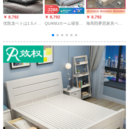
￥ 8,792
￥ 8,792
￥ 8,792
￥
优凯龙ベトは1.5メト
QUANUホーム寝室北
海馬熙夢思家具ベト
ル1.8メトルのダンベ
欧风moダンプ10530
ガドダナナミック収
ン北欧风ファブリッ
Bブルック1.8メトル
納納納納納納納納納
室
ク・ベックであるあ
1.5メトルベック家庭
納納庫ベクタ寝室家
るあるカーストス
用ダンベル10536 Bブ
具白オーク色1800*ベ
1
ト・マイズである家
ロック1800*2000
クター色1800
具ラトグリー【普通
版】1.5*2.0 mベド+3
Eコナツ+1