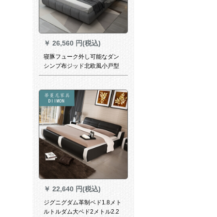
￥
26,560 円(税込)
寝豚フューク外し可能なダン
シンプ布ジッド北欧風小戸型
寝室布ベベルダウダウダ純木
フレド1800*2000標準ベド
￥
22,640 円(税込)
ジグニグダム革制ベド1.8メト
ルトルダム大ベド2メトル2.2