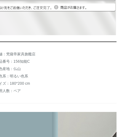
舗：梵薩帝家具旗艦店
品番号：156知能C
色産地：仏山
色系：明るい色系
イズ：180*200 cm
用人数：ペア