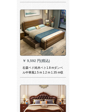
メトル収纳ベトネ黒革制ベド
ベトリングベトリングベトリ
ングベトリングベトトベトト
トトベトトトリングベトトリ
ングベトトトトベトトリング
1500*フレム构造
￥
9,592 円(税込)
右森ベド純木ベト1.8 mダンベ
ル中華風1.5 m 1.2 m 1.35 m収
納納納納納納納納本寝室室ゴ
ム木大ベド婚【色備考】シン
グベド1.8*2.0 mフレム構造