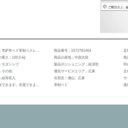
商品名称：梵萨帝ベド革制ベクレック二人畳1.8 mシングルジッド裸ベド版
商品番号：1572781464
店
さ：100.0 kg
商品の産地：中国大陸
商
：モダシンプ
製品ポジショニング：経済型
特
：その他
優先サービスエリア：広東
主
：組骨収入
出荷先：佛山、広東
サ
機能：収集できます。充電できます。マッサージできます。ガードレール付きです。
革制ベド
適