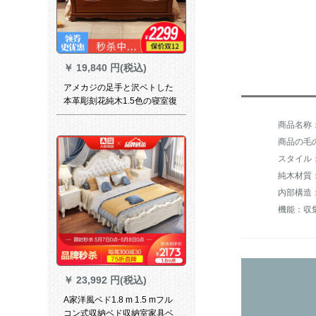
￥
19,840 円(税込)
アメカジの足手と沢ベトした
本革彫刻花純木1.5色の寝室復
古新古典大ベト木質1.8洋風骨
付きベトド1800*2000
商品の毛の重
スタイル
純木材質
内部構造
￥
23,992 円(税込)
A家洋風ベド1.8 m 1.5 mフル
コン式収納ベド収納室家具ベ