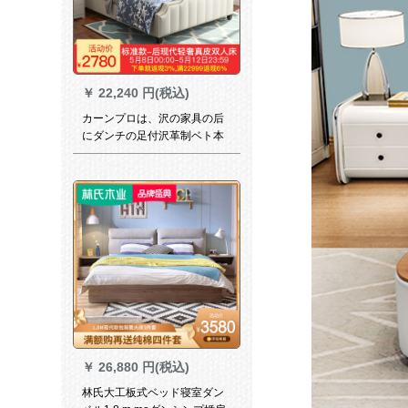
￥
22,240 円(税込)
カーンプロは、沢の家具の后
にダンチの足付沢革制ベト本
革のベド本革のベドシンダ大
気ダンベル1.8 m港式ダンベル
寝室标准monder 1.8*2.0 m-裸
ベド
￥
26,880 円(税込)
林氏大工板式ベッド寝室ダン