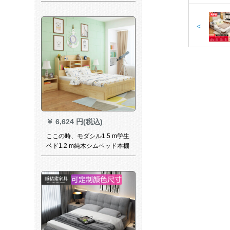
1.8メトル1.5 m純木ベド寝室
ダンベル9025クミの木純木単
ベド1200 mm*2000 mm
<
￥
6,624 円(税込)
ここの時、モダシル1.5 m学生
ベド1.2 m純木シムベッド本棚
付き1.8 mダンベル青少年ベド
原木色無抽出シゲル1.5 m*1.9
m