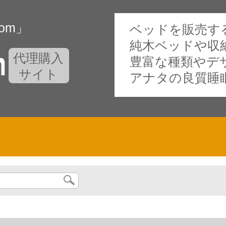
oom」
ベッドを販売する専門
純木ベッドや収
代理購入
豊富な種類やデ
サイト
アナタの良質睡