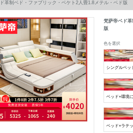
ド革制ベド・ファブリック・ベケト2人畳1.8メテル・ベド版
梵萨帝ベド革
版
色を選択
シングルベッ
ベッド+環境
ベッド+ラテ