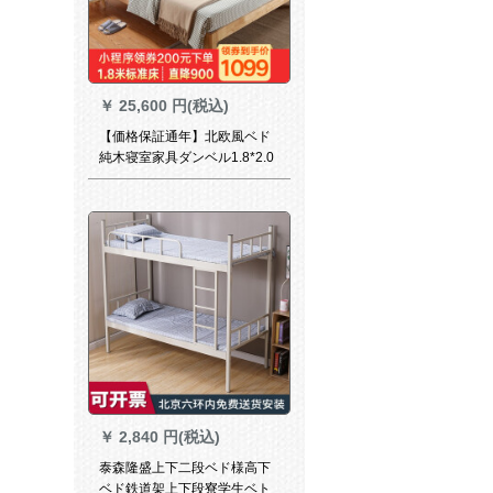
￥
25,600 円(税込)
【価格保証通年】北欧風ベド
純木寝室家具ダンベル1.8*2.0
ベド+ココナッツッツッツ
￥
2,840 円(税込)
泰森隆盛上下二段ベド様高下
ベド鉄道架上下段寮学生ベト