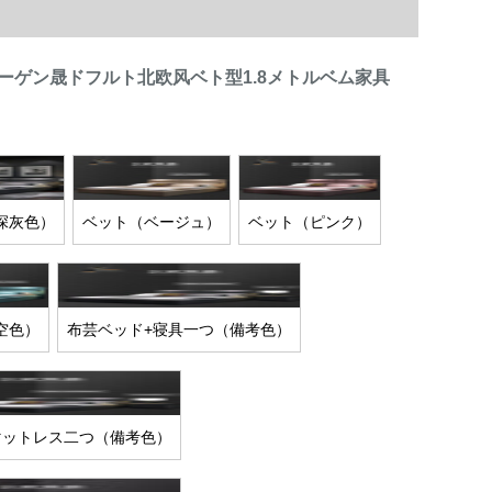
ーゲン晟ドフルト北欧风ベト型1.8メトルベム家具
深灰色）
ベット（ベージュ）
ベット（ピンク）
空色）
布芸ベッド+寝具一つ（備考色）
マットレス二つ（備考色）