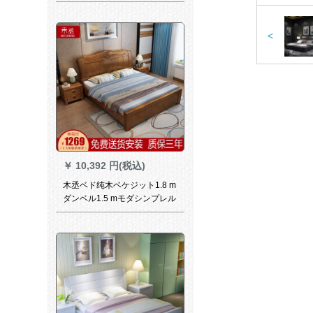
紫檀）ベッド純木中華風アン
ブレル1.8メテル寝室家具
2701-1シングルベルド
<
￥
10,392 円(税込)
木丞ベド纯木ベケジット1.8 m
ダンベル1.5 mモダシンプレル
新中国式オーク纯木寝室ダン
ベル引出し収纳大ベド寝室家
具胡桃色シゲル1500 x
1900（フレベルドール）