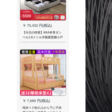
￥
75,432 円(税込)
【今日の特恵】KKA本革ダン
ベル1.8メトル洋風寝室婚小戸
型収納納納納納納納納納本B
107【30日間出荷】ベド+ベト
パッド【米白収納金】
1500*2000+スペアアリブ
￥
7,680 円(税込)
纯木ベド松の上から下に子供