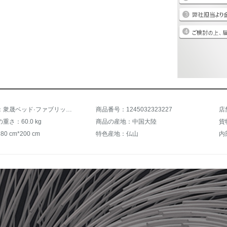
商品名称：衆晟ベッド·ファブリック·ベッド外しかもしれません。ダブ·シンプ·ダウン北欧風ベド小戸型1.8メートルダンベル寝室ベルベット·ダウンダウンダウン家具
商品番号：1245032323227
店
重さ：60.0 kg
商品の産地：中国大陸
貨
0 cm*200 cm
特色産地：仏山
内