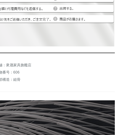
舗：衆晟家具旗艦店
物番号：606
部構造：組骨