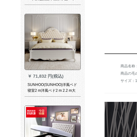
ド工事現場鉄架ベトド組合特
恵款上下段ベド
商品の毛の
￥
71,832 円(税込)
サイズ：18
SUNHOO(SUNHOO)洋風ベド
寝室2 m洋風ベド2 m 2.2 m大
ベトリングジュル17 F 1ベド
+ベド+ベド*2+皇帝堡ベトパ
ッド1800 mm*2000 mm