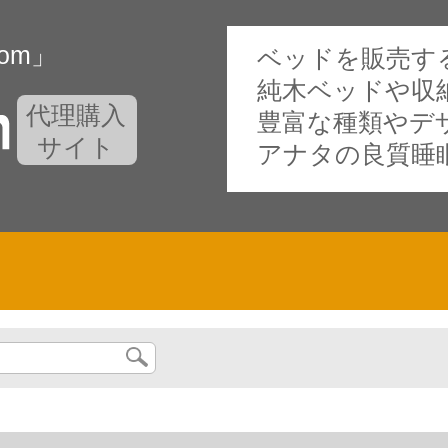
oom」
ベッドを販売する専門
純木ベッドや収
代理購入
豊富な種類やデ
サイト
アナタの良質睡