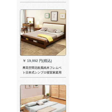
ド工业风室家具の色はカース
トである。シンググルーブロ
ック【契約牛革】1.5*2.0 m
￥
19,992 円(税込)
摩高空間北欧風純木フレムベ
ト日本式シンプロ寝室家庭用
ダブベルマット·ファラッド