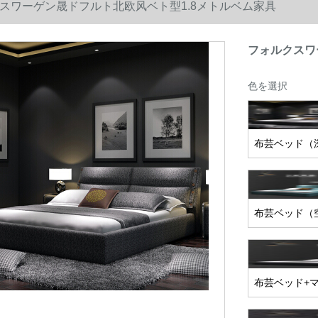
スワーゲン晟ドフルト北欧风ベト型1.8メトルベム家具
フォルクスワ
色を選択
布芸ベッド（
布芸ベッド（
布芸ベッド+