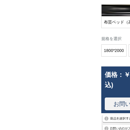
布芸ベッド（
規格を選択
1800*2000
価格：
￥
込)
お問