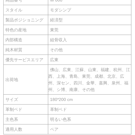
スタイル
モダシンプ
製品ポジショニング
経済型
特色の産地
東莞
内部構造
組骨収入
純木材質
その他
優先サービスエリア
広東
佛山、広東、江蘇、山東、福建、杭州、江
西、上海、青島、東莞、成都、北京、広
出荷地
州、深セン、四川、金華、嘉興、泉州、福
州、シ博、南康、その他
サイズ
180*200 cm
革制ベド
革制ベド
主色系
明るい色系
適用人数
ペア