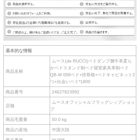
基本的な情報
ムース(de RUCCI)ベドダンプ層牛革柔ら
かベドスタンド制ベド寝室家具革制ベド
商品名称
QB-W 008ベド+排骨格+ベドキャビネット2
つ+出会いベド*1800
商品番号
24627823992
ムースオフィシャルフラッグシップショッ
店舗
プ
商品毛重量
50.0 kg
商品の産地
中国大陸
商品番号
W 008