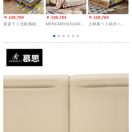
￥ 108,784
￥ 108,784
￥ 108,784
￥
若姿ラド北欧風純木
MENGMEISIXUANベ
上林春ベド純木ベベ
ベト原木色モダンジ
ド洋風純木本革ダブ
ル1.5 m 1.8 m北欧風
ルム家具1.5 m 1.8 m
ル精緻彫刻寝室家具
ペア純木枠ベケジッ
1
ダンベル原木色/胡桃
大型別荘家具純木ベ
ト収納納納納納納納
色備考色1.8*2 mベト
ト8831純木ベトド
納納納納納納ベム家
+ヤワラ15 cmゴムベ
具原木色シゲル
ト
1500*2000標準ベド