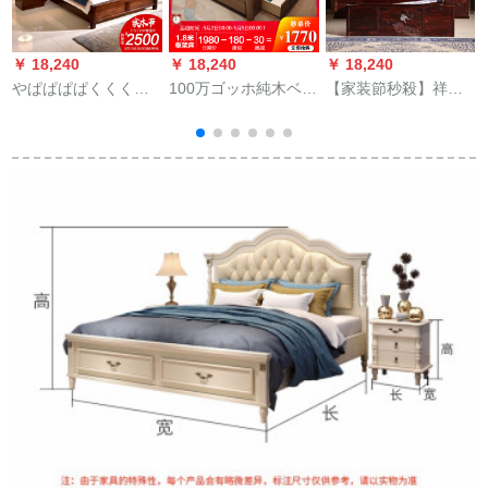
￥ 18,240
￥ 18,240
￥ 18,240
￥
やぱぱぱぱくくくく
100万ゴッホ純木ベル
【家装節秒殺】祥伝
くくくりの木ベドは
1.8 m 1.5 mベクレム
閣紅木家具イアンネ
中华风纯木ベケジッ
の木ベトモダX 2+環
ネ学名広葉黄檀新中
1
トの木纯木ダンベル
境保護マット(8
国式シクリング檀彫
m
寝室大ベト1.8メトル
cm*1800)
刻大ベト1.8 mダンベ
収纳ベド普通ベド
ル3点セット1.8 m大
1500*2000
ベト