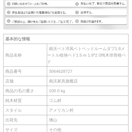
基本的な情報
南沃ベト洋风ベトベッドルームダブ1.8メ
商品名称
ートル收纳ベド1.5 m 1.8*2.0纯木排骨格ベ
ド
商品番号
3064628727
店舗
南沃家具旗艦店
商品の毛の重さ
100.0 kg
純木材質
ゴム材
スタイル
アメリカン村
出荷先
佛山
サイズ
その他