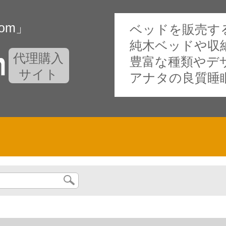
oom」
ベッドを販売する専門
純木ベッドや収
代理購入
豊富な種類やデ
サイト
アナタの良質睡