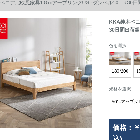
木ベニア北欧風家具1.8 mアープリングUSBダンベル501 B 30
KKA純木ベニ
30日間出荷
色を選択
180*200
1
規格を選択
501-アップ
価格：
￥
込)