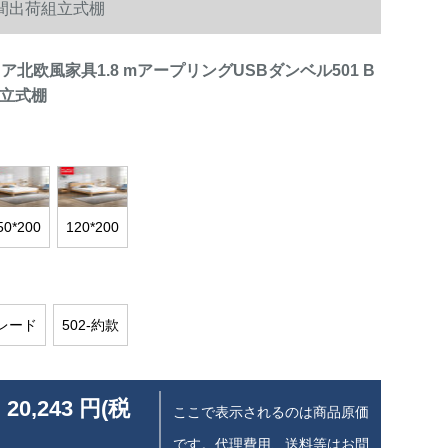
日間出荷組立式棚
ア北欧風家具1.8 mアープリングUSBダンベル501 B
組立式棚
50*200
120*200
グレード
502-約款
 20,243 円(税
ここで表示されるのは商品原価
です。代理費用、送料等はお問