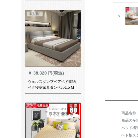
mm*2000 mm帯5 CMベド
<
￥
38,320 円(税込)
ウェルスダンプペアベド収纳
ベク寝室家具ダンベル1.5 M
078*2000ベド
商品名称
商品の産
ベッド構
ベド板ス