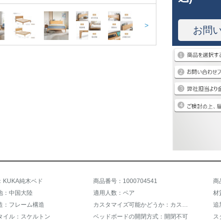
>
お問
：KUKA純木ベド
商品番号：1000704541
商
地：中国大陸
適用人数：ペア
材
造：フレーム構造
カスタマイズ可能かどうか：カスタマイズ不可
追
タイル：スケルトン
ベッドボードの開閉方式：開閉不可
ス