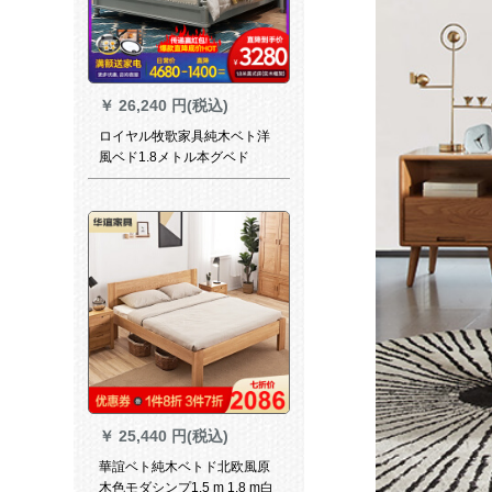
￥
26,240 円(税込)
ロイヤル牧歌家具純木ベト洋
風ベド1.8メトル本グベド
￥
25,440 円(税込)
華誼ベト純木ベトド北欧風原
木色モダシンプ1.5 m 1.8 m白