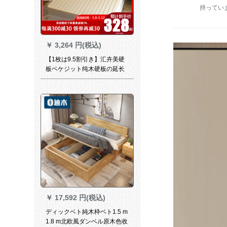
持ってい
￥
3,264 円(税込)
【1枚は9.5割引き】汇卉美硬
板ベケジット纯木硬板の延长
プレト1.5メトル1.8メトルの
腰保护板シングリル脊椎1.8*2
m 3折の封辺の円角を厚くしま
す。
￥
17,592 円(税込)
ディックベト純木枠ベト1.5 m
1.8 m北欧風ダンベル原木色收