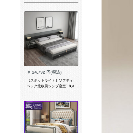
纳木ベトド寝室家具收纳ベド
原木色ベケト1800 mm*2000
mm
￥
24,792 円(税込)
【スポットライト】ソフティ
ベック北欧風シンプ寝室1.8メ
トル王ダンプ寝室家具収納納
納納ストナー