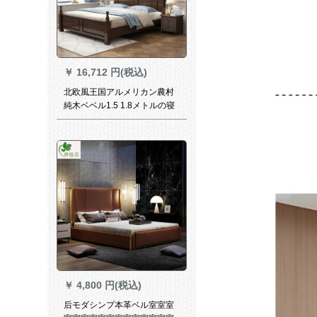
￥
16,712 円(税込)
北欧風王国アルメリカン農村
純木ベベル1.5 1.8メトルの寝
室シンプレルダム·メレケン家
具純木ベケット1500*2000
￥
4,800 円(税込)
后モダシンプ本革ベル室室室