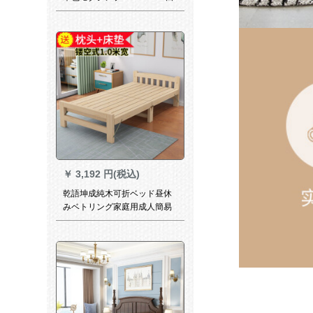
クヌギペアダンベル寝室家具
原木色高店舗ベド1500*2000
mm
￥
3,192 円(税込)
乾語坤成純木可折ベッド昼休
みベトリング家庭用成人簡易
経済型純木貸房小ベドペア昼
休みベド1メトル幅加固純木ベ
トド