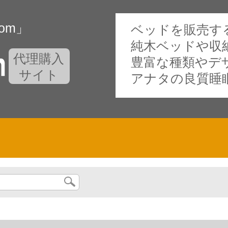
oom」
ベッドを販売する専門
純木ベッドや収
代理購入
豊富な種類やデ
サイト
アナタの良質睡