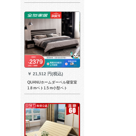
ィ亜书斎パソロゴディック家
具箪笥オーダ・メイド书棚畳
の畳のテディック诚意金
￥
21,512 円(税込)
QUANUホームダーベル寝室室
1.8 mベト1.5 m小型ベト
12805ベト+ベト*2+10511ベ
トパッド1800*2000