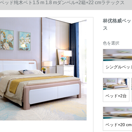
ッド纯木ベト1.5 m 1.8 mダンベル+2箱+22 cmラテックス
林优格威ベッド纯
ス
色を選択
シングルベッ
ベッド+2台
ベッド+20 