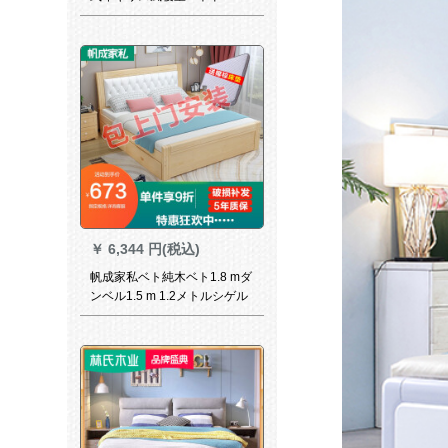
トパッド
￥
6,344 円(税込)
帆成家私ベト純木ベト1.8 mダ
ンベル1.5 m 1.2メトルシゲル
松木ベト寝室大ベト原木無抽
+プロシュート1000*2000 mm