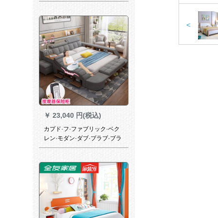
子供给ベド松木原木环境成人
ベト箪笥特别引出金
1500*2000を集める。
<
￥
23,040 円(税込)
カプド·フ·ファブリック·ベク
レン·モダン·ダブ·ブラブ·ブラ
ブの外し可能布ベド1.8メトル
·トリル【イタリア入力ビロ
ド】2000