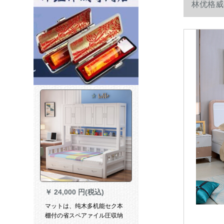
林优格威ベ
￥
24,000 円(税込)
マットは、纯木多机能セク本
棚付の省スペアァイル圧収纳