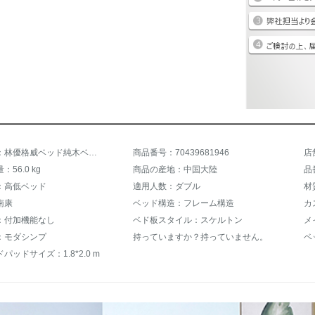
商品名称：林優格威ベッド純木ベケット純木ダンプ椎木純木ダンベル清新寝室収纳気圧1.5 m 1.8 mダンベルベル+2箱+22 cmラテックススプリング
商品番号：70439681946
店
56.0 kg
商品の産地：中国大陸
品
：高低ベッド
適用人数：ダブル
材
南康
ベッド構造：フレーム構造
：付加機能なし
ベド板スタイル：スケルトン
メ
：モダシンプ
持っていますか？持っていません。
パッドサイズ：1.8*2.0 m