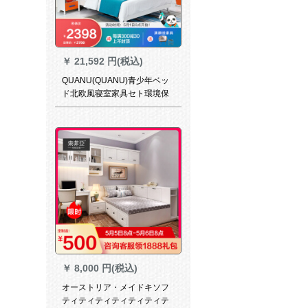
￥
21,592 円(税込)
QUANU(QUANU)青少年ベッ
ド北欧風寝室家具セト環境保
護1.5 m/1.2 mベド12316ベド
+ベド天井*1+1057ベトパッド
1200*2000
￥
8,000 円(税込)
オーストリア・メイドキソフ
ティティティティティティテ