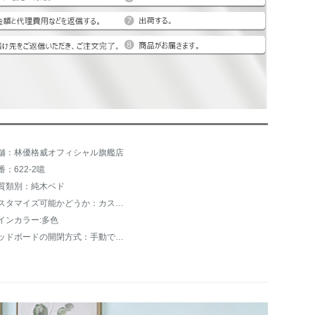
舗：林優格威オフィシャル旗艦店
番：622-2噫
質類別：純木ベド
カスタマイズ可能かどうか：カスタマイズ不可
インカラー:多色
ベッドボードの開閉方式：手動での開閉