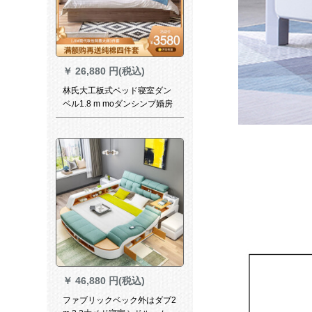
￥
26,880 円(税込)
林氏大工板式ベッド寝室ダン
ベル1.8 m moダンシンプ婚房
家具ポートレートDV 3 A DV 3
Aガジェット金收藏ブト+ベト
头台*1+019ベトパッド*2000
￥
46,880 円(税込)
ファブリックベック外はダブ2