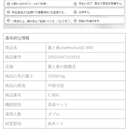
基本的な情報
商品名
夏と春(xiaHechun)C 850
商品番号
10022447102615
店舗
夏と春の旗艦店
商品の毛の重さ
15000 kg
商品の産地
中国大陸
商品番号
C 850
機能類別
高低ベッド
適用人数
ダブル
材質類別
純木ベド