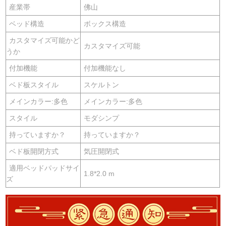
産業帯
佛山
ベッド構造
ボックス構造
カスタマイズ可能かど
カスタマイズ可能
うか
付加機能
付加機能なし
ベド板スタイル
スケルトン
メインカラー:多色
メインカラー:多色
スタイル
モダシンプ
持っていますか？
持っていますか？
ベド板開閉方式
気圧開閉式
適用ベッドパッドサイ
1.8*2.0 m
ズ