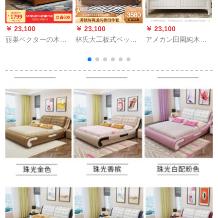
￥ 23,100
￥ 23,100
￥ 23,100
￥
丽巢ベクターの木纯
林氏大工板式ベッド
アメカン田園純木ベ
木木ベケジットの中
寝室ダンベル1.8 m
ト1.8 m 1.5 mダンベ
华风シンダー纯木ベ
moダンシンプ婚房家
ル寝室室収納納納納
クターGD 168普通ベ
具ポートレートDV 3
納納納納納納庫ベケ
ドシゲル1.8 m
A DV 3 Aガジェット
ジット白1500*2000
金收藏ブト+ベト头台
*1+019ベトパッド
*2000