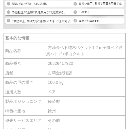
基本的な情報
古莉金ベト純木ベケット1.2 m子供ベド洋
商品名称
風ベトド+米白タルト
商品番号
28326417920
店舗
古莉金旗艦店
商品の毛の重さ
100.0 kg
適用人数
ペア
製品ポジショニング
経済型
特色の産地
徐州
優先サービスエリア
その他