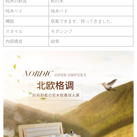
純木の材質
松の木
纯木ベド
纯木ベド
機能
収集できます。持ってきました。
スタイル
モダシンプ
内部構造
組骨