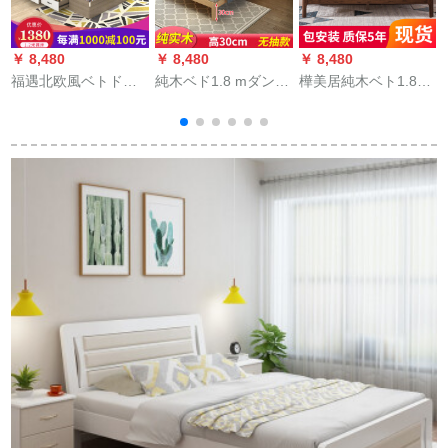
￥ 8,480
￥ 8,480
￥ 8,480
￥
福遇北欧風ベトド引
純木ベド1.8 mダンベ
樺美居純木ベト1.8メ
き出すベドダンプ
ル賃貸住宅1.2原木ベ
トル北欧風ベトドド
1.5/1.8メトルダム板
ド寝室室経済型1.35
ドドドドファンバッ
式ベドガス動態收納
ベトパッド折り出1.5
ク1.5メテルベド純木
納納納庫ベトドナ納
mシングベド30高不
新品中国式ベド寝室
納納納納納納納納納
带1350 mm*1900
家具ダンベル2メトル
納納納納納納納納納
mm
純木
納納納納納納納納納
納納納納納納納納納
納納納納納納納納付
ベド1800 mm*2000
mm